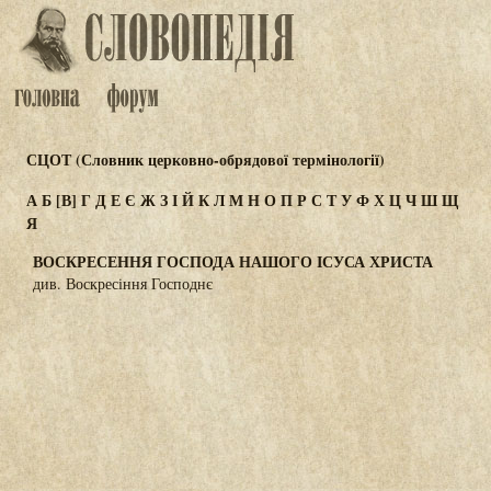
СЦОТ (Словник церковно-обрядової термінології)
А
Б
[В]
Г
Д
Е
Є
Ж
З
І
Й
К
Л
М
Н
О
П
Р
С
Т
У
Ф
Х
Ц
Ч
Ш
Щ
Я
ВОСКРЕСЕННЯ ГОСПОДА НАШОГО ІСУСА ХРИСТА
див. Воскресіння Господнє