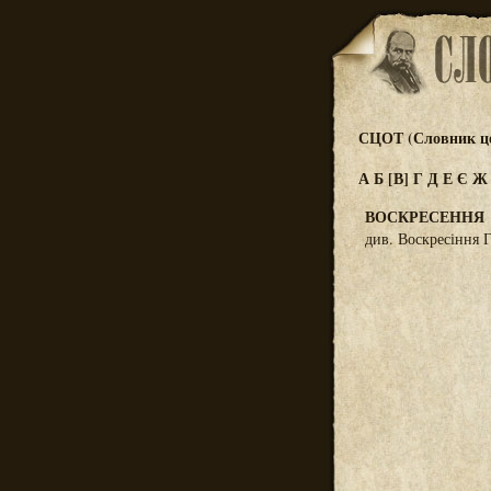
СЦОТ (Словник цер
А
Б
[В]
Г
Д
Е
Є
ВОСКРЕСЕННЯ
див. Воскресіння 