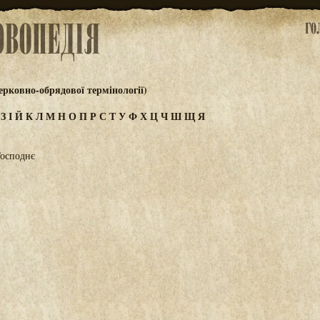
ковно-обрядової термінології)
Ж
З
І
Й
К
Л
М
Н
О
П
Р
С
Т
У
Ф
Х
Ц
Ч
Ш
Щ
Я
Господнє