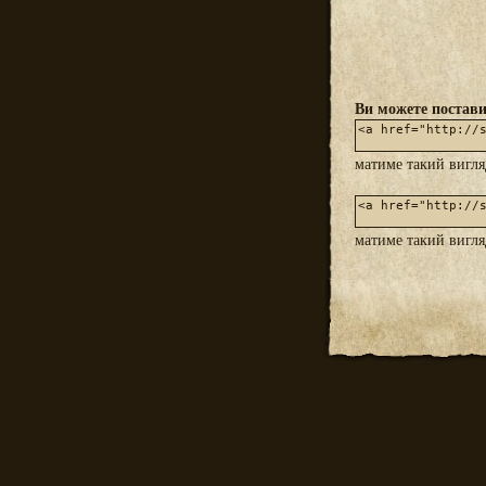
Ви можете постави
матиме такий вигл
матиме такий вигл