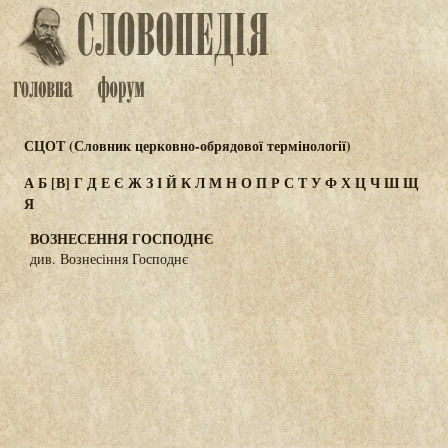
СЦОТ (Словник церковно-обрядової термінології)
А
Б
[В]
Г
Д
Е
Є
Ж
З
І
Й
К
Л
М
Н
О
П
Р
С
Т
У
Ф
Х
Ц
Ч
Ш
Щ
Я
ВОЗНЕСЕННЯ ГОСПОДНЄ
див. Вознесіння Господнє