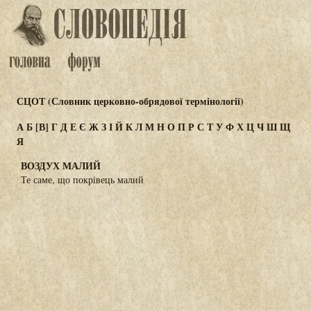
СЦОТ (Словник церковно-обрядової термінології)
А
Б
[В]
Г
Д
Е
Є
Ж
З
І
Й
К
Л
М
Н
О
П
Р
С
Т
У
Ф
Х
Ц
Ч
Ш
Щ
Я
ВОЗДУХ МАЛИЙ
Те саме, що покрівець малий