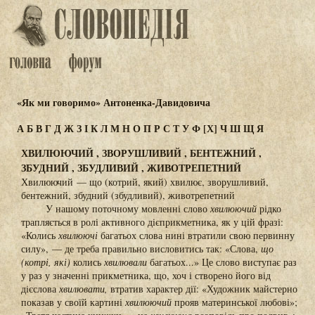
«Як ми говоримо» Антоненка-Давидовича
А
Б
В
Г
Д
Ж
З
І
К
Л
М
Н
О
П
Р
С
Т
У
Ф
[Х]
Ч
Ш
Щ
Я
ХВИЛЮЮЧИЙ , ЗВОРУШЛИВИЙ , БЕНТЕЖНИЙ ,
ЗБУДНИЙ , ЗБУДЛИВИЙ , ЖИВОТРЕПЕТНИЙ
Хвилюючий — що (котрий, який) хвилює, зворушливий,
бентежний, збудний (збудливий), животрепетний
У нашому поточному мовленні слово
хвилюючий
рідко
трапляється в ролі активного дієприкметника, як у цій фразі:
«Колись
хвилюючі
багатьох слова нині втратили свою первинну
силу», — де треба правильно висловитись так: «Слова,
що
(котрі, які)
колись
хвилювали
багатьох...» Це слово виступає раз
у раз у значенні прикметника, що, хоч і створено його від
дієслова
хвилювати,
втратив характер дії: «Художник майстерно
показав у своїй картині
хвилюючий
прояв материнської любові»;