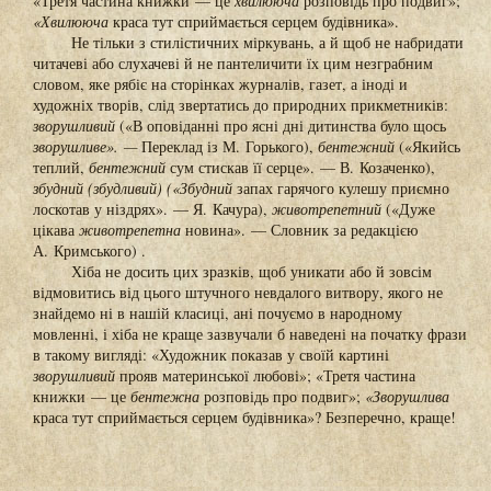
«Третя частина книжки — це
хвилююча
розповідь про подвиг»;
«Хвилююча
краса тут сприймається серцем будівника».
Не тільки з стилістичних міркувань, а й щоб не набридати
читачеві або слухачеві й не пантеличити їх цим незграбним
словом, яке рябіє на сторінках журналів, газет, а іноді и
художніх творів, слід звертатись до природних прикметників:
зворушливий
(«В оповіданні про ясні дні дитинства було щось
зворушливе». —
Переклад із М. Горького),
бентежний
(«Якийсь
теплий,
бентежний
сум стискав її серце». — В. Козаченко),
збудний (збудливий) («Збудний
запах гарячого кулешу приємно
лоскотав у ніздрях». — Я. Качура),
животрепетний
(«Дуже
цікава
животрепетна
новина». — Словник за редакцією
А. Кримського) .
Хіба не досить цих зразків, щоб уникати або й зовсім
відмовитись від цього штучного невдалого витвору, якого не
знайдемо ні в нашій класиці, ані почуємо в народному
мовленні, і хіба не краще зазвучали б наведені на початку фрази
в такому вигляді: «Художник показав у своїй картині
зворушливий
прояв материнської любові»; «Третя частина
книжки — це
бентежна
розповідь про подвиг»;
«Зворушлива
краса тут сприймається серцем будівника»? Безперечно, краще!