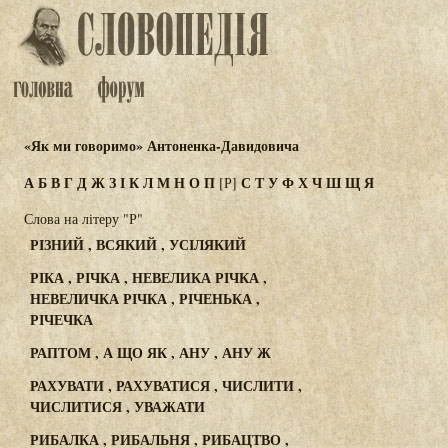
«Як ми говоримо» Антоненка-Давидовича
А
Б
В
Г
Д
Ж
З
І
К
Л
М
Н
О
П
С
Т
У
Ф
Х
Ч
Ш
Щ
Я
[Р]
Слова на літеру "Р"
РІЗНИЙ , ВСЯКИЙ , УСІЛЯКИЙ
РІКА , РІЧКА , НЕВЕЛИКА РІЧКА ,
НЕВЕЛИЧКА РІЧКА , РІЧЕНЬКА ,
РІЧЕЧКА
РАПТОМ , А ЩО ЯК , АНУ , АНУ Ж
РАХУВАТИ , РАХУВАТИСЯ , ЧИСЛИТИ ,
ЧИСЛИТИСЯ , УВАЖАТИ
РИБАЛКА , РИБАЛЬНЯ , РИБАЦТВО ,