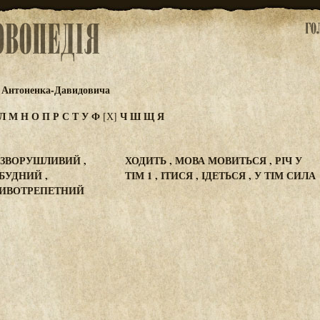
 Антоненка-Давидовича
Л
М
Н
О
П
Р
С
Т
У
Ф
Ч
Ш
Щ
Я
[Х]
ЗВОРУШЛИВИЙ ,
ХОДИТЬ , МОВА МОВИТЬСЯ , РІЧ У
БУДНИЙ ,
ТІМ 1 , ІТИСЯ , ІДЕТЬСЯ , У ТІМ СИЛА
ЖИВОТРЕПЕТНИЙ