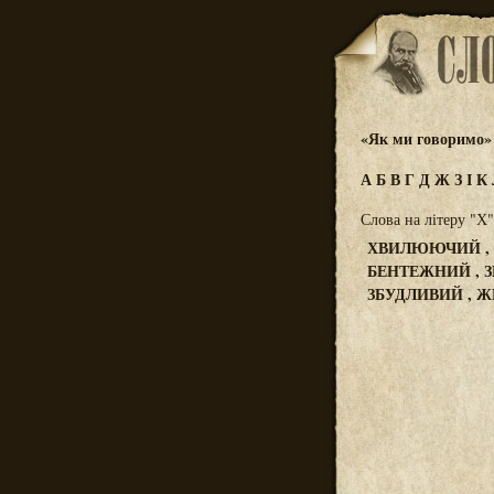
«Як ми говоримо»
А
Б
В
Г
Д
Ж
З
І
К
Слова на літеру "Х"
ХВИЛЮЮЧИЙ , 
БЕНТЕЖНИЙ , З
ЗБУДЛИВИЙ , 