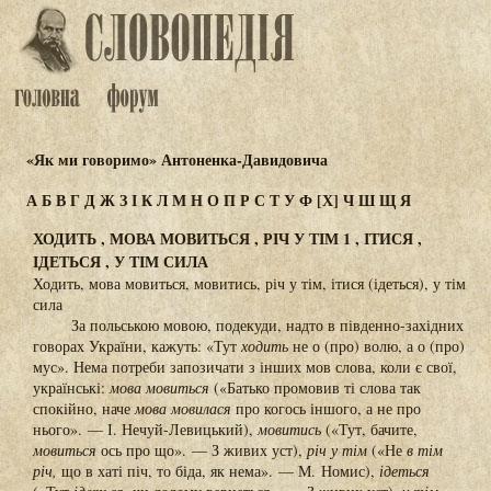
«Як ми говоримо» Антоненка-Давидовича
А
Б
В
Г
Д
Ж
З
І
К
Л
М
Н
О
П
Р
С
Т
У
Ф
[Х]
Ч
Ш
Щ
Я
ХОДИТЬ , МОВА МОВИТЬСЯ , РІЧ У ТІМ 1 , ІТИСЯ ,
ІДЕТЬСЯ , У ТІМ СИЛА
Ходить, мова мовиться, мовитись, річ у тім, ітися (ідеться), у тім
сила
За польською мовою, подекуди, надто в південно-західних
говорах України, кажуть: «Тут
ходить
не о (про) волю, а о (про)
мус». Нема потреби запозичати з інших мов слова, коли є свої,
українські:
мова мовиться
(«Батько промовив ті слова так
спокійно, наче
мова мовилася
про когось іншого, а не про
нього». — І. Нечуй-Левицький),
мовитись
(«Тут, бачите,
мовиться
ось про що». — З живих уст),
річ у тім
(«Не
в тім
річ,
що в хаті піч, то біда, як нема». — М. Номис),
ідеться