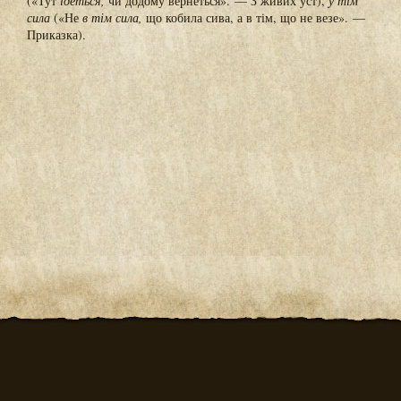
(«Тут
ідеться,
чи додому вернеться». — З живих уст),
у тім
сила
(«Не
в тім сила,
що кобила сива, а в тім, що не везе». —
Приказка).