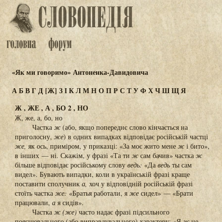
«Як ми говоримо» Антоненка-Давидовича
А
Б
В
Г
Д
[Ж]
З
І
К
Л
М
Н
О
П
Р
С
Т
У
Ф
Х
Ч
Ш
Щ
Я
Ж , ЖЕ , А , БО 2 , НО
Ж, же, а, бо, но
Частка
ж
(або, якщо попереднє слово кінчається на
приголосну,
же
) в одних випадках відповідає російській частці
же,
як ось, приміром, у приказці: «За моє жито мене
ж
і бито»,
в інших — ні. Скажім, у фразі «Та ти
ж
сам бачив» частка
ж
більше відповідає російському слову
ведь:
«Да
ведь
ты сам
видел». Бувають випадки, коли в українській фразі краще
поставити сполучник
а,
хоч у відповідній російській фразі
стоїть частка
же:
«Братья работали, я
же
сидел» — «Брати
працювали,
а
я сидів».
Частка
ж (же)
часто надає фразі підсильного
пояснювального (або виправдувального) характеру: «Я
ж
не