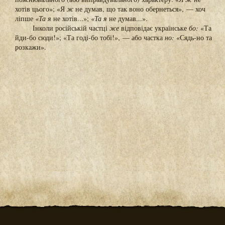
хотів цього»; «Я
ж
не думав, що так воно обернеться», — хоч
ліпше
«Та я
не хотів...»;
«Та я
не думав...».
Інколи російській частці
же
відповідає українське
бо:
«Та
йди-бо сюди!»; «Та годі-бо тобі!», — або частка
но:
«Сядь-но та
розкажи».