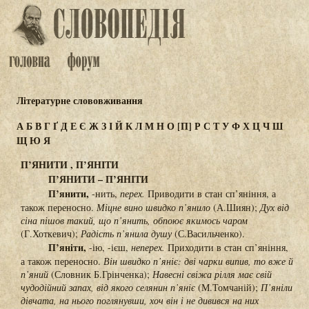
Літературне слововживання
А
Б
В
Г
Ґ
Д
Е
Є
Ж
З
І
Й
К
Л
М
Н
О
[П]
Р
С
Т
У
Ф
Х
Ц
Ч
Ш
Щ
Ю
Я
П’ЯНИТИ , П’ЯНІТИ
П’ЯНИТИ – П’ЯНІТИ
П’янити,
-нить,
перех.
Приводити в стан сп’яніння, а
також переносно.
Міцне вино швидко п’янило
(А.Шиян);
Дух від
сіна пішов такий, що п’янить, обпоює якимось чаром
(Г.Хоткевич);
Радість п’янила душу
(С.Васильченко).
П’яніти,
-ію, -ієш,
неперех.
Приходити в стан сп’яніння,
а також переносно.
Він швидко п’яніє: дві чарки випив, то вже й
п’яний
(Словник Б.Грінченка);
Навесні свіжа рілля має свій
чудодійний запах, від якого селянин п’яніє
(М.Томчаній);
П’яніли
дівчата, на нього поглянувши, хоч він і не дивився на них