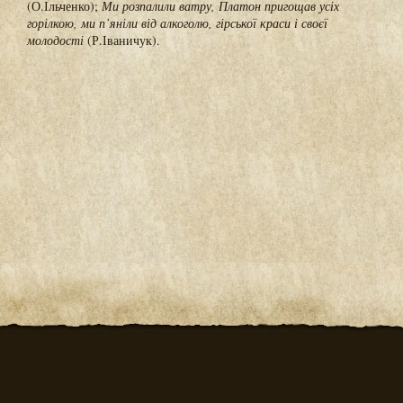
(О.Ільченко);
Ми розпалили ватру, Платон пригощав усіх
горілкою, ми п’яніли від алкоголю, гірської краси і своєї
молодості
(Р.Іваничук).