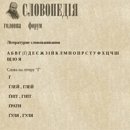
Літературне слововживання
А
Б
В
Г
Д
Е
Є
Ж
З
І
Й
К
Л
М
Н
О
П
Р
С
Т
У
Ф
Х
Ц
Ч
Ш
[Ґ]
Щ
Ю
Я
Слова на літеру "Ґ"
Ґ
ҐЛЕЙ , ГЛЕЙ
ҐНІТ , ГНІТ
ҐРАТИ
ҐУЛЯ , ГУЛЯ