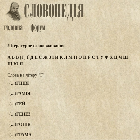
Літературне слововживання
А
Б
В
Ґ
Д
Е
Є
Ж
З
І
Й
К
Л
М
Н
О
П
Р
С
Т
У
Ф
Х
Ц
Ч
Ш
[Г]
Щ
Ю
Я
Слова на літеру "Г"
(...)ГІНІЯ
(...)ГАМІЯ
(...)ГЕЙ
(...)ГЕНЕЗ
(...)ГОНІЯ
(...)ГРАМА