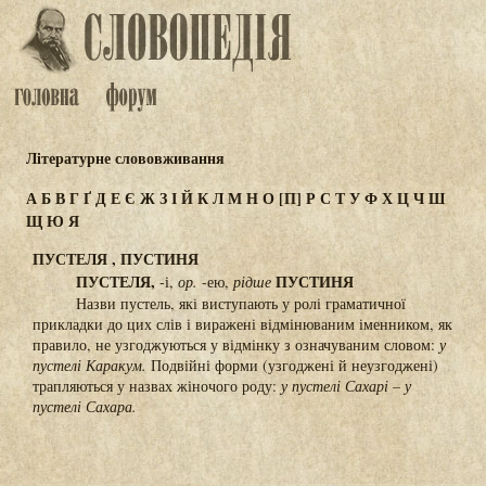
Літературне слововживання
А
Б
В
Г
Ґ
Д
Е
Є
Ж
З
І
Й
К
Л
М
Н
О
[П]
Р
С
Т
У
Ф
Х
Ц
Ч
Ш
Щ
Ю
Я
ПУСТЕЛЯ , ПУСТИНЯ
ПУСТЕЛЯ,
ПУСТИНЯ
-і,
ор.
-ею,
рідше
Назви пустель, які виступають у ролі граматичної
прикладки до цих слів і виражені відмінюваним іменником, як
правило, не узгоджуються у відмінку з означуваним словом:
у
пустелі Каракум.
Подвійні форми (узгоджені й неузгоджені)
трапляються у назвах жіночого роду:
у пустелі Сахарі – у
пустелі Сахара.