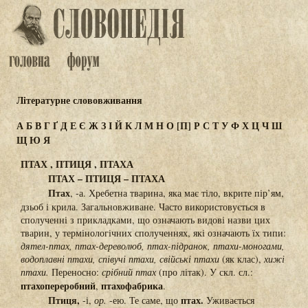
Літературне слововживання
А
Б
В
Г
Ґ
Д
Е
Є
Ж
З
І
Й
К
Л
М
Н
О
[П]
Р
С
Т
У
Ф
Х
Ц
Ч
Ш
Щ
Ю
Я
ПТАХ , ПТИЦЯ , ПТАХА
ПТАХ – ПТИЦЯ – ПТАХА
Птах
, -а. Хребетна тварина, яка має тіло, вкрите пір’ям,
дзьоб і крила. Загальновживане. Часто використовується в
сполученні з прикладками, що означають видові назви цих
тварин, у термінологічних сполученнях, які означають їх типи:
дятел-птах, птах-дереволюб, птах-підранок, птахи-моногами,
водоплавні птахи, співучі птахи, свійські птахи
(як клас),
хижі
птахи.
Переносно:
срібний птах
(про літак). У скл. сл.:
птахопереробний
птахофабрика
,
.
Птиця,
птах.
-і,
ор.
-ею. Те саме, що
Уживається