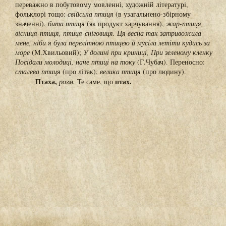
переважно в побутовому мовленні, художній літературі,
фольклорі тощо:
свійська птиця
(в узагальнено-збірному
значенні),
бита птиця
(як продукт харчування),
жар-птиця,
вісниця-птиця, птиця-сніговиця. Ця весна так затривожила
мене, ніби я була перелітною птицею й мусіла летіти кудись за
море
(М.Хвильовий);
У долині при криниці, При зеленому кленку
Посідали молодиці, наче птиці на току
(Г.Чубач). Переносно:
сталева птиця
(про літак),
велика птиця
(про людину).
Птаха,
птах.
розм.
Те саме, що