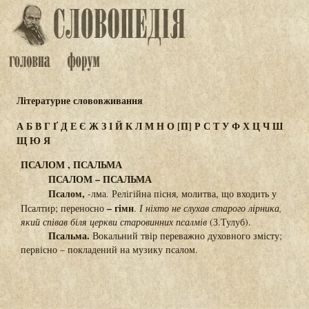
Літературне слововживання
А
Б
В
Г
Ґ
Д
Е
Є
Ж
З
І
Й
К
Л
М
Н
О
[П]
Р
С
Т
У
Ф
Х
Ц
Ч
Ш
Щ
Ю
Я
ПСАЛОМ , ПСАЛЬМА
ПСАЛОМ – ПСАЛЬМА
Псалом,
-лма. Релігійна пісня, молитва, що входить у
– гімн
Псалтир; переносно
.
І
ніхто не слухав старого лірника,
який співав біля церкви старовинних псалмів
(З.Тулуб).
Псальма.
Вокальний твір переважно духовного змісту;
первісно – покладений на музику псалом.