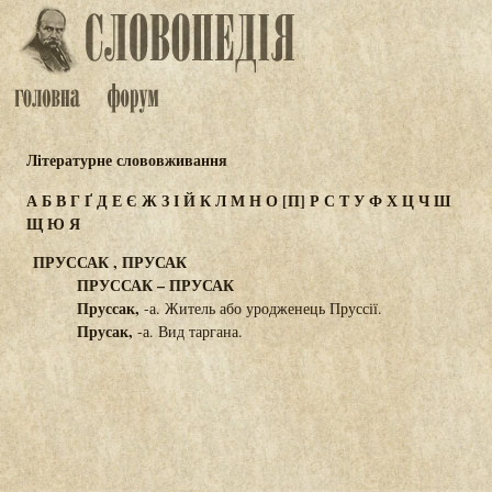
Літературне слововживання
А
Б
В
Г
Ґ
Д
Е
Є
Ж
З
І
Й
К
Л
М
Н
О
[П]
Р
С
Т
У
Ф
Х
Ц
Ч
Ш
Щ
Ю
Я
ПРУССАК , ПРУСАК
ПРУССАК – ПРУСАК
Пруссак,
-а. Житель або уродженець Пруссії.
Прусак,
-а. Вид таргана.