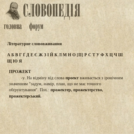
Літературне слововживання
А
Б
В
Г
Ґ
Д
Е
Є
Ж
З
І
Й
К
Л
М
Н
О
[П]
Р
С
Т
У
Ф
Х
Ц
Ч
Ш
Щ
Ю
Я
ПРОЖЕКТ
проект
-у. На відміну від слова
вживається з іронічним
значенням "задум, намір, план, що не має точного
прожектер, прожектерство,
обґрунтування". Пох.:
прожектерський.