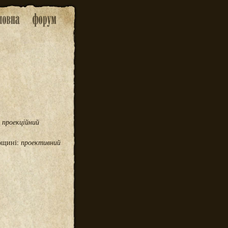
:
проекційний
лощині:
проективний