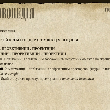
овживання
Ж
З
І
Й
К
Л
М
Н
О
[П]
Р
С
Т
У
Ф
Х
Ц
Ч
Ш
Щ
Ю
Я
, ПРОЕКТИВНИЙ , ПРОЕКТНИЙ
НИЙ – ПРОЕКТИВНИЙ – ПРОЕКТНИЙ
ий
. Пов’язаний із збільшеним зображенням нерухомих об’єктів на екрані
ий метод.
ий
. У математиці – пов’язаний із зображенням просторової фігури на п
на геометрія.
.
Який стосується проекту, проектування:
проектний інститут.