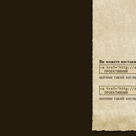
Ви можете постави
матиме такий вигл
матиме такий вигл