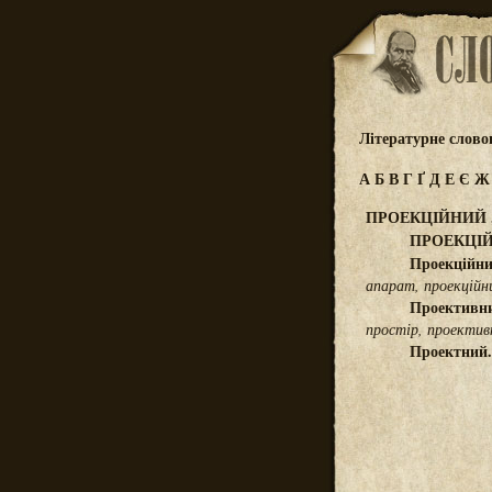
Літературне слов
А
Б
В
Г
Ґ
Д
Е
Є
ПРОЕКЦІЙНИЙ 
ПРОЕКЦІЙ
Проекційн
апарат, проекційн
Проективн
простір, проектив
Проектний