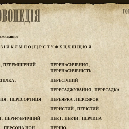
овживання
Ж
З
І
Й
К
Л
М
Н
О
Р
С
Т
У
Ф
Х
Ц
Ч
Ш
Щ
Ю
Я
[П]
, ПЕРЕМІШЕНИЙ
ПЕРЕНАСИЧЕННЯ ,
ПЕРЕНАСИЧЕНІСТЬ
ПІЛКА ,
ПЕРЕСІЧНИЙ
ПЕРЕСАДЖУВАННЯ , ПЕРЕСАДКА
НЯ , ПЕРЕСОРТИЦЯ
ПЕРЕЯРКА , ПЕРЕЯРОК
ПЕРИСТИЙ , ПЕРІСТИЙ
 , ПЕРИФЕРИЧНИЙ
ПЕРЛ , ПЕРЛИ , ПЕРЛИНА
 , ПЕРСОНА НОН
ПЕРШО...