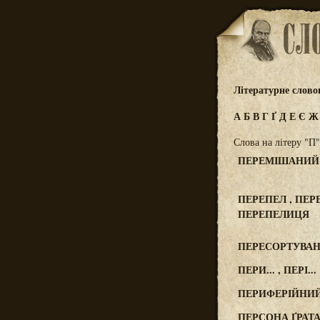
Літературне слов
А
Б
В
Г
Ґ
Д
Е
Є
Слова на літеру "П"
ПЕРЕМІШАНИЙ 
ПЕРЕПЕЛ , ПЕРЕ
ПЕРЕПЕЛИЦЯ
ПЕРЕСОРТУВАН
ПЕРИ... , ПЕРІ...
ПЕРИФЕРІЙНИЙ
ПЕРСОНА ҐРАТА