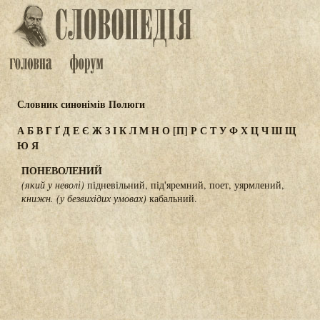
Словник синонімів Полюги
А
Б
В
Г
Ґ
Д
Е
Є
Ж
З
І
К
Л
М
Н
О
[П]
Р
С
Т
У
Ф
Х
Ц
Ч
Ш
Щ
Ю
Я
ПОНЕВОЛЕНИЙ
(який у неволі)
підневільний, під'яремний, поет, уярмлений,
книжн.
(у безвихідих умовах)
кабальний.