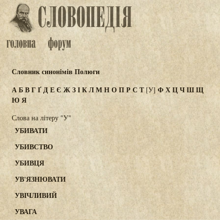
Словник синонімів Полюги
А
Б
В
Г
Ґ
Д
Е
Є
Ж
З
І
К
Л
М
Н
О
П
Р
С
Т
Ф
Х
Ц
Ч
Ш
Щ
[У]
Ю
Я
Слова на літеру "У"
УБИВАТИ
УБИВСТВО
УБИВЦЯ
УВ'ЯЗНЮВАТИ
УВІЧЛИВИЙ
УВАГА