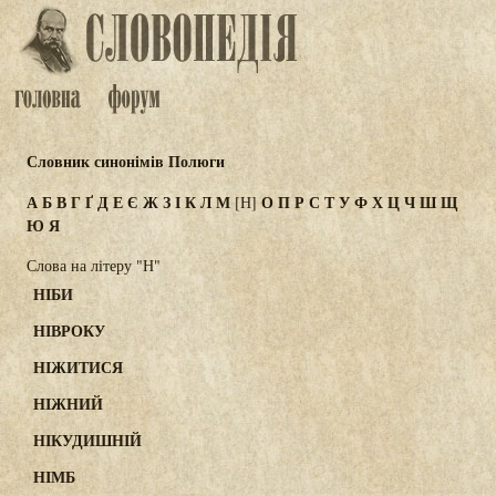
Словник синонімів Полюги
А
Б
В
Г
Ґ
Д
Е
Є
Ж
З
І
К
Л
М
О
П
Р
С
Т
У
Ф
Х
Ц
Ч
Ш
Щ
[Н]
Ю
Я
Слова на літеру "Н"
НІБИ
НІВРОКУ
НІЖИТИСЯ
НІЖНИЙ
НІКУДИШНІЙ
НІМБ