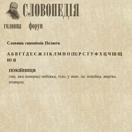
Словник синонімів Полюги
А
Б
В
Г
Ґ
Д
Е
Є
Ж
З
І
К
Л
М
Н
О
[П]
Р
С
Т
У
Ф
Х
Ц
Ч
Ш
Щ
Ю
Я
ПОКІЙНИЦЯ
(та, яка померла)
небіжка, тіло, у
знач.
ім.
покійна, мертва,
померла.