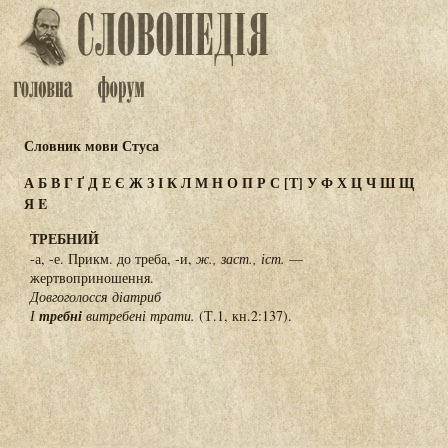
Словник мови Стуса
А
Б
В
Г
Ґ
Д
Е
Є
Ж
З
І
К
Л
М
Н
О
П
Р
С
[Т]
У
Ф
Х
Ц
Ч
Ш
Щ
Я
E
ТРЕБНИЙ
-а, -е. Прикм. до треба, -и,
ж., заст., іст.
—
жертвоприношення.
Довгоголосся діатриб
І
требні
витребені трати.
(Т.1, кн.2:137).