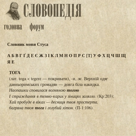
Словник мови Стуса
А
Б
В
Г
Ґ
Д
Е
Є
Ж
З
І
К
Л
М
Н
О
П
Р
С
[Т]
У
Ф
Х
Ц
Ч
Ш
Щ
Я
E
ТОГА
(лат. toga < tegere — покривати), -и,
ж.
Верхній одяг
давньоримських громадян — довга біла накидка.
Наопашки сповилася вогняною
тогою
І страждання в темно-карих у зіницях залягло.
(Кр:203);
Хай пробуде в віках — десниця твоя простерта,
багряна твоя
тога
і голубий хітон.
(П-1:106).