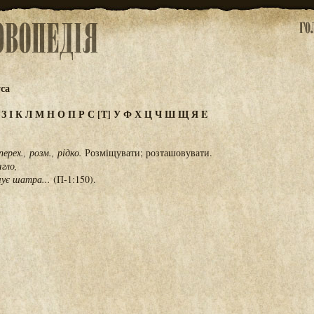
са
Ж
З
І
К
Л
М
Н
О
П
Р
С
[Т]
У
Ф
Х
Ц
Ч
Ш
Щ
Я
E
перех., розм., рідко.
Розміщувати; розташовувати.
ягло,
шує шатра...
(П-1:150).