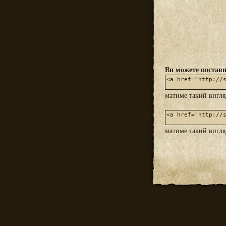
Ви можете постави
матиме такий вигл
матиме такий вигл