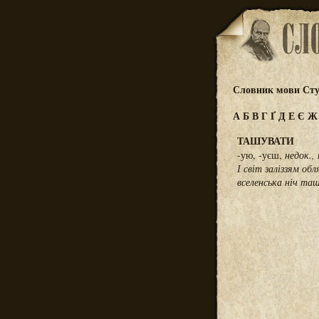
Словник мови Сту
А
Б
В
Г
Ґ
Д
Е
Є
ТАШУВАТИ
-ую, -уєш,
недок., 
І світ заліззям обл
вселенська ніч та