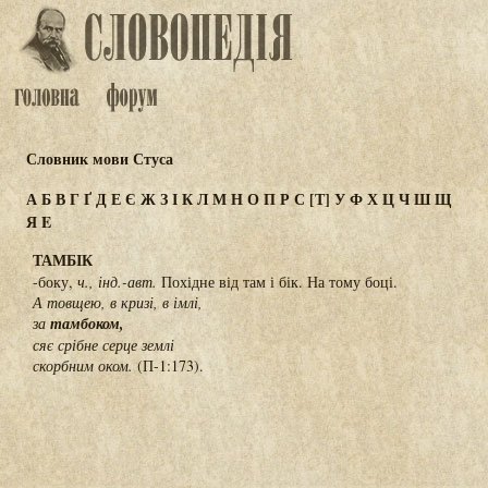
Словник мови Стуса
А
Б
В
Г
Ґ
Д
Е
Є
Ж
З
І
К
Л
М
Н
О
П
Р
С
[Т]
У
Ф
Х
Ц
Ч
Ш
Щ
Я
E
ТАМБІК
-боку,
ч., інд.-авт.
Похідне від там і бік. На тому боці.
А товщею, в кризі, в імлі,
за
тамбоком,
сяє срібне серце землі
скорбним оком.
(П-1:173).