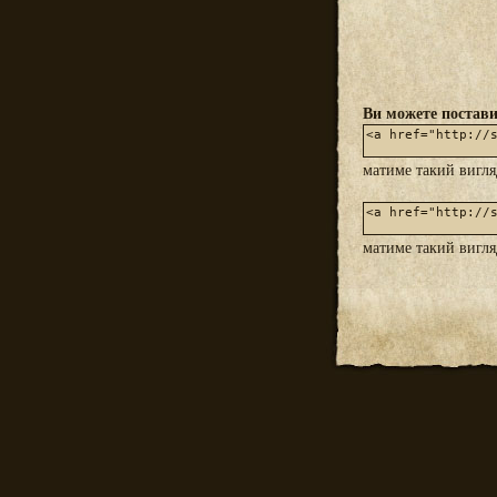
Ви можете постави
матиме такий вигл
матиме такий вигл