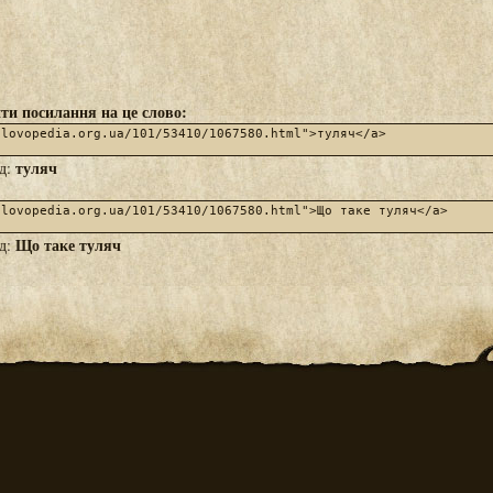
ти посилання на це слово:
туляч
яд:
Що таке туляч
яд: