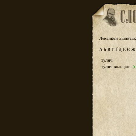
Лексикон львівсь
А
Б
В
Г
Ґ
Д
Е
Є
туляч
ту́ляч
волоцюга
(с