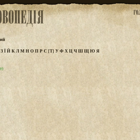
кий
Ж
З
Ї
Й
К
Л
М
Н
О
П
Р
С
[Т]
У
Ф
Х
Ц
Ч
Ш
Щ
Ю
Я
т)