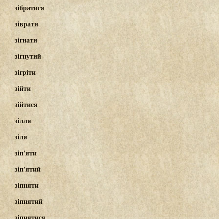
зібратися
зіврати
зігнати
зігнутий
зігріти
зійти
зійтися
зілля
зіля
зіп'яти
зіп'ятий
зіпняти
зіпнятий
зіпнятися