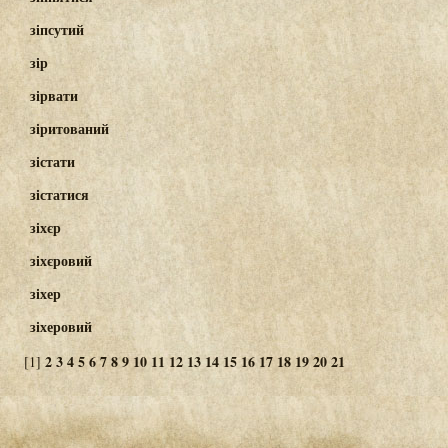
зіпсутий
зір
зірвати
зіритований
зістати
зістатися
зіхєр
зіхєровий
зіхер
зіхеровий
2
3
4
5
6
7
8
9
10
11
12
13
14
15
16
17
18
19
20
21
[1]