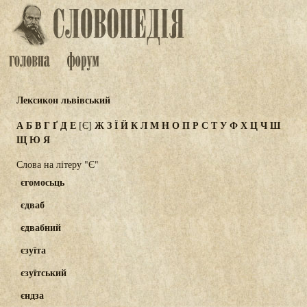
Лексикон львівський
А
Б
В
Г
Ґ
Д
Е
Ж
З
Ї
Й
К
Л
М
Н
О
П
Р
С
Т
У
Ф
Х
Ц
Ч
Ш
[Є]
Щ
Ю
Я
Слова на літеру "Є"
єгомосьць
єдваб
єдвабний
єзуїта
єзуїтський
єндза