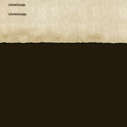
єґомісьць
єґомосьць