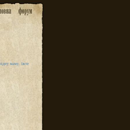
рідну маму, їжте