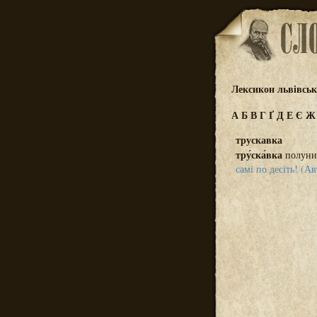
Лексикон львівсь
А
Б
В
Г
Ґ
Д
Е
Є
трускавка
тру́ска́вка
полун
самі по десіть! (А