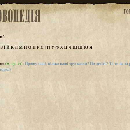
кий
Ж
З
Ї
Й
К
Л
М
Н
О
П
Р
С
[Т]
У
Ф
Х
Ц
Ч
Ш
Щ
Ю
Я
иця
(м, ср, ст)
:
Прошу пані, кілько ваші трускавки? По десіть? Та то як за 
вторка)