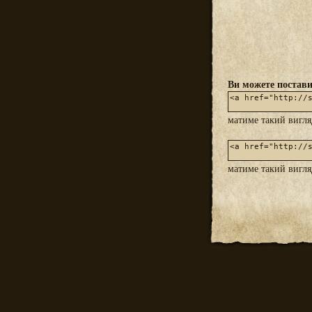
Ви можете постави
матиме такий вигл
матиме такий вигл