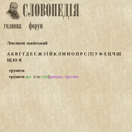
Лексикон львівський
А
Б
В
Г
Ґ
Д
Е
Є
Ж
З
Ї
Й
К
Л
М
Н
О
П
Р
С
[Т]
У
Ф
Х
Ц
Ч
Ш
Щ
Ю
Я
труняти
тру́няти
вул.
їсти
(ст)
||
рипати, трусяти