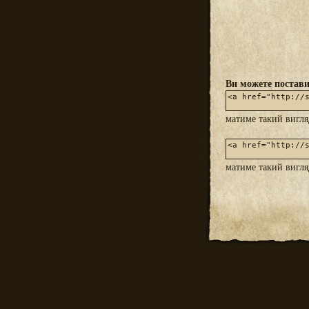
Ви можете постави
матиме такий вигл
матиме такий вигл