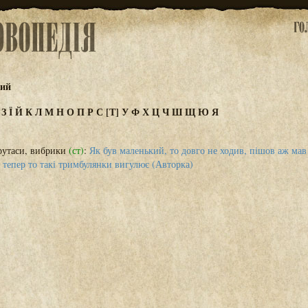
кий
Ж
З
Ї
Й
К
Л
М
Н
О
П
Р
С
[Т]
У
Ф
Х
Ц
Ч
Ш
Щ
Ю
Я
утаси, вибрики
(ст)
:
Як був маленький, то довго не ходив, пішов аж мав 
тепер то такі тримбулянки вигулює (Авторка)