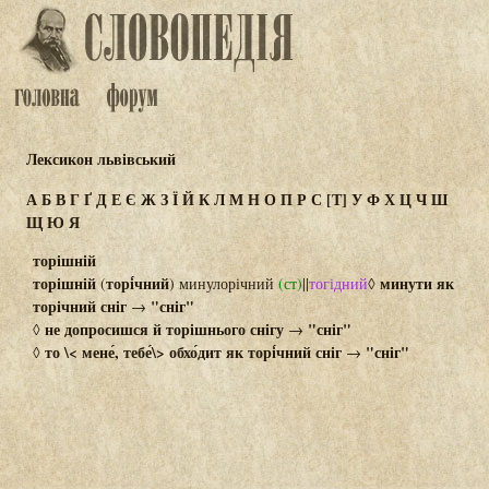
Лексикон львівський
А
Б
В
Г
Ґ
Д
Е
Є
Ж
З
Ї
Й
К
Л
М
Н
О
П
Р
С
[Т]
У
Ф
Х
Ц
Ч
Ш
Щ
Ю
Я
торішній
торішній
торі́чний
минути як
(
) минулорічний
(ст)
||
тогідний
◊
торічний сніг
"сніг"
→
не допросишся й торішнього снігу
"сніг"
◊
→
то \< мене́, тебе́\> обхо́дит як торі́чний сніг
"сніг"
◊
→