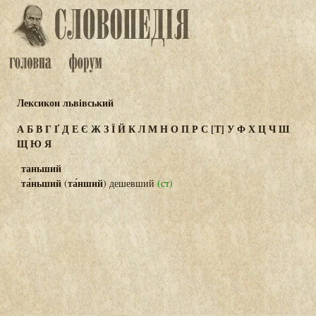
Лексикон львівський
А
Б
В
Г
Ґ
Д
Е
Є
Ж
З
Ї
Й
К
Л
М
Н
О
П
Р
С
[Т]
У
Ф
Х
Ц
Ч
Ш
Щ
Ю
Я
таньший
та́ньший
та́нший
(
) дешевший
(ст)