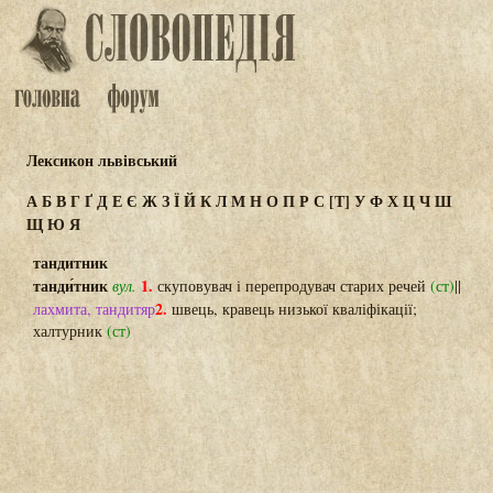
Лексикон львівський
А
Б
В
Г
Ґ
Д
Е
Є
Ж
З
Ї
Й
К
Л
М
Н
О
П
Р
С
[Т]
У
Ф
Х
Ц
Ч
Ш
Щ
Ю
Я
тандитник
танди́тник
1.
вул.
скуповувач і перепродувач старих речей
(ст)
||
2.
лахмита, тандитяр
швець, кравець низької кваліфікації;
халтурник
(ст)