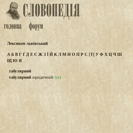
Лексикон львівський
А
Б
В
Г
Ґ
Д
Е
Є
Ж
З
Ї
Й
К
Л
М
Н
О
П
Р
С
[Т]
У
Ф
Х
Ц
Ч
Ш
Щ
Ю
Я
табулярний
табулярний
юридичний
(ст)