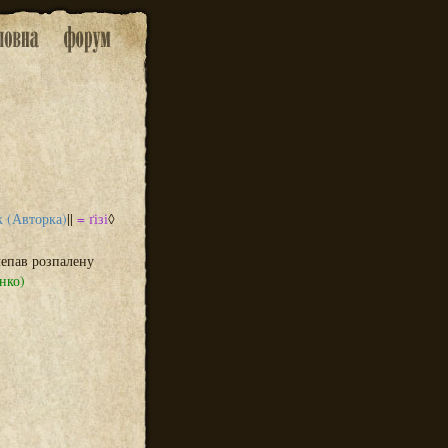
 (Авторка)
||
= ґізі
◊
лепав розпалену
нко)