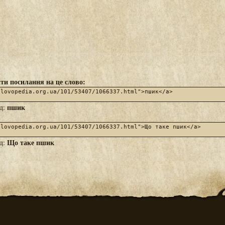
ти посилання на це слово:
пшик
яд:
Що таке пшик
яд: