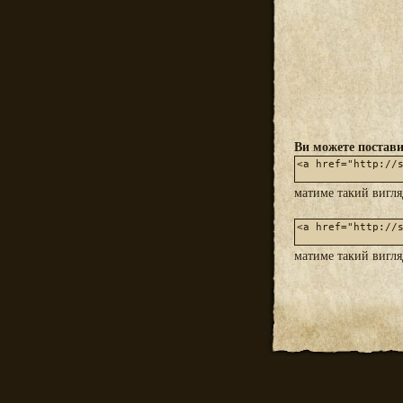
Ви можете постави
матиме такий вигл
матиме такий вигл