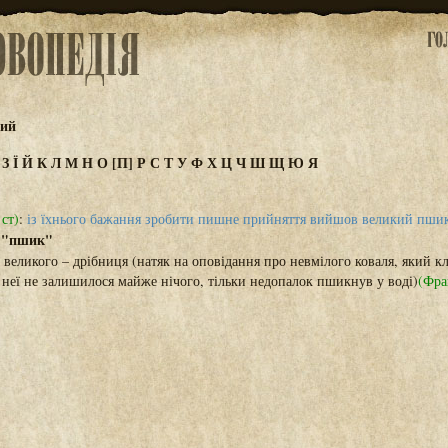
кий
Ж
З
Ї
Й
К
Л
М
Н
О
[П]
Р
С
Т
У
Ф
Х
Ц
Ч
Ш
Щ
Ю
Я
 ст)
:
із їхнього бажання зробити пишне прийняття вийшов великий пшик
"пшик"
→
 великого – дрібниця (натяк на оповідання про невмілого коваля, який к
 неї не залишилося майже нічого, тільки недопалок пшикнув у воді)
(Фра