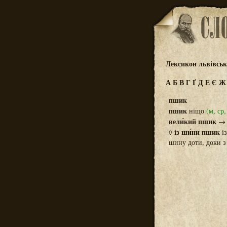
Лексикон львівсь
А
Б
В
Г
Ґ
Д
Е
Є
пшик
пшик
ніщо
(м, ср,
вели́кий пшик
із ши́ни пшик
◊
із
шину доти, доки з