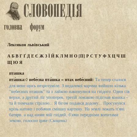
Лексикон львівський
А
Б
В
Г
Ґ
Д
Е
Є
Ж
З
Ї
Й
К
Л
М
Н
О
[П]
Р
С
Т
У
Ф
Х
Ц
Ч
Ш
Щ
Ю
Я
пташка
пта́шка:
небе́сна пта́шка
птах небе́сний:
◊
=
Та тепер сталося
для мене щось незрозуміле. З недалекої корчми вийшло кілька
“небесних пташок” та з лайкою накинулися на гнідого. Один сів
верхи, а другий ліг упоперек, третій ломакою підігнав коника –
та й помчали стрілою... Я бігом подався додому... Просунувся
крізь натовп і побачив смішну картину. На землі лежать п'яні
батяри, а над ними мій гнідий, б'ючи передніми копитами
землю, голосно ірже (Скоцень)