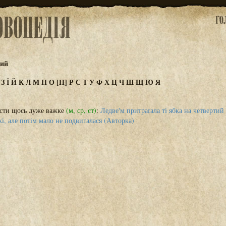
кий
Ж
З
Ї
Й
К
Л
М
Н
О
[П]
Р
С
Т
У
Ф
Х
Ц
Ч
Ш
Щ
Ю
Я
сти щось дуже важке
(м, ср, ст)
:
Ледве'м притраґала ті ябка на четвертий
і, але потім мало не подвигалася (Авторка)