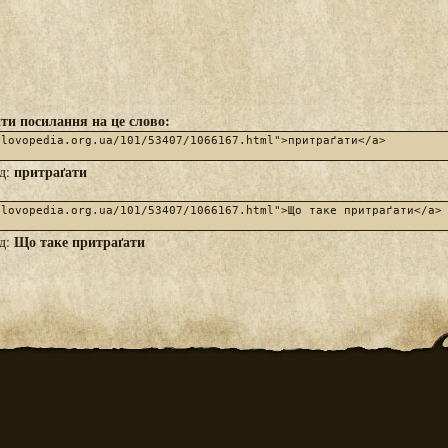
ти посилання на це слово:
притраґати
яд:
Що таке притраґати
яд: