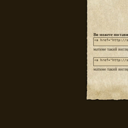
Ви можете постави
матиме такий вигл
матиме такий вигл