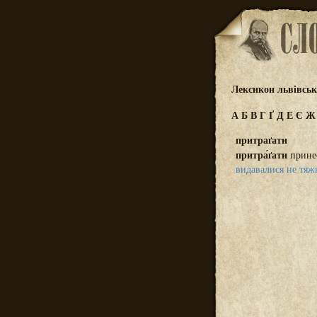
Лексикон львівсь
А
Б
В
Г
Ґ
Д
Е
Є
притраґати
притра́ґати
прине
видавалися не тяжк