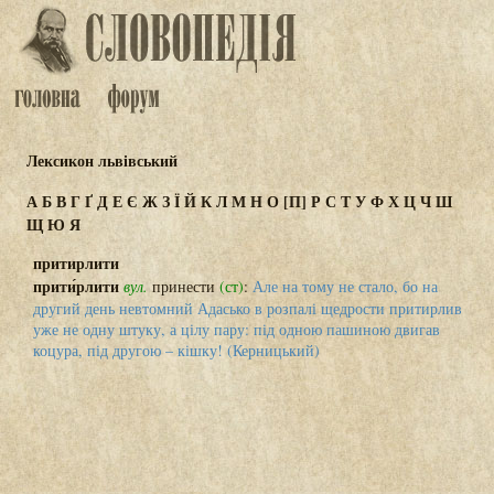
Лексикон львівський
А
Б
В
Г
Ґ
Д
Е
Є
Ж
З
Ї
Й
К
Л
М
Н
О
[П]
Р
С
Т
У
Ф
Х
Ц
Ч
Ш
Щ
Ю
Я
притирлити
прити́рлити
вул.
принести
(ст)
:
Але на тому не стало, бо на
другий день невтомний Адасько в розпалі щедрости притирлив
уже не одну штуку, а цілу пару: під одною пашиною двигав
коцура, під другою – кішку! (Керницький)