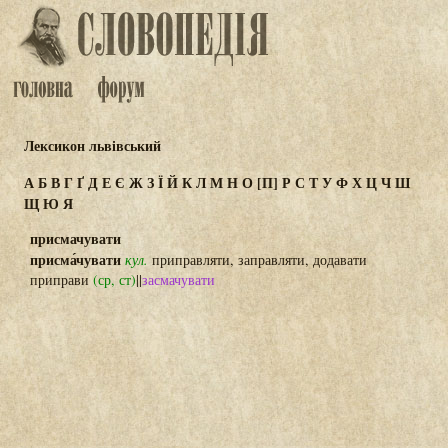
Лексикон львівський
А
Б
В
Г
Ґ
Д
Е
Є
Ж
З
Ї
Й
К
Л
М
Н
О
[П]
Р
С
Т
У
Ф
Х
Ц
Ч
Ш
Щ
Ю
Я
присмачувати
присма́чувати
кул.
приправляти, заправляти, додавати
приправи
(ср, ст)
||
засмачувати