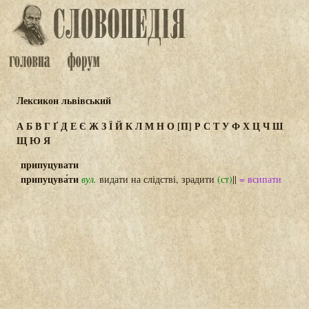
Лексикон львівський
А
Б
В
Г
Ґ
Д
Е
Є
Ж
З
Ї
Й
К
Л
М
Н
О
[П]
Р
С
Т
У
Ф
Х
Ц
Ч
Ш
Щ
Ю
Я
припуцувати
припуцува́ти
вул.
видати на слідстві, зрадити
(ст)
||
= всипати