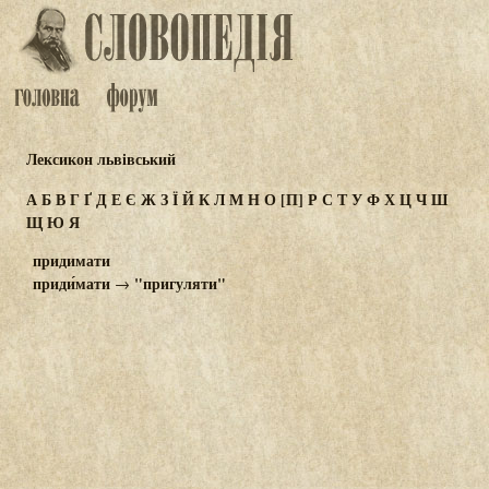
Лексикон львівський
А
Б
В
Г
Ґ
Д
Е
Є
Ж
З
Ї
Й
К
Л
М
Н
О
[П]
Р
С
Т
У
Ф
Х
Ц
Ч
Ш
Щ
Ю
Я
придимати
приди́мати
"пригуляти"
→