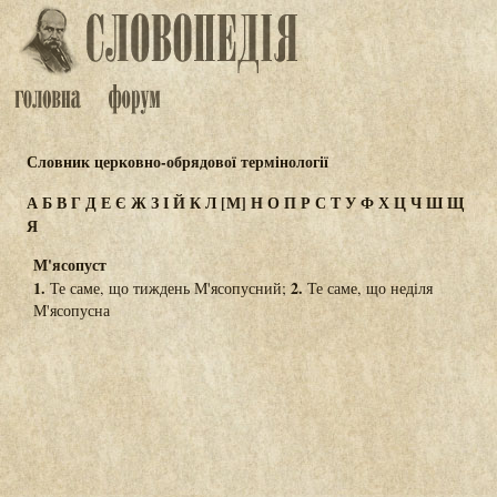
Словник церковно-обрядової термінології
А
Б
В
Г
Д
Е
Є
Ж
З
І
Й
К
Л
[М]
Н
О
П
Р
С
Т
У
Ф
Х
Ц
Ч
Ш
Щ
Я
М'ясопуст
1.
2.
Те саме, що тиждень М'ясопусний;
Те саме, що неділя
М'ясопусна