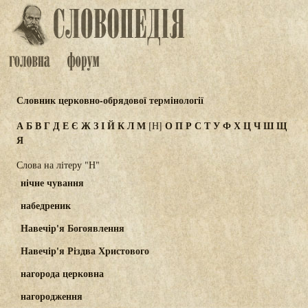
Словник церковно-обрядової термінології
А
Б
В
Г
Д
Е
Є
Ж
З
І
Й
К
Л
М
О
П
Р
С
Т
У
Ф
Х
Ц
Ч
Ш
Щ
[Н]
Я
Слова на літеру "Н"
нічне чування
набедреник
Навечір'я Богоявлення
Навечір'я Різдва Христового
нагорода церковна
нагородження