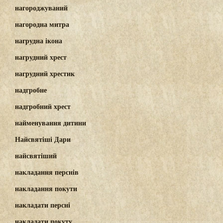
нагороджуваний
нагородна митра
нагрудна ікона
нагрудний хрест
нагрудний хрестик
надгробне
надгробний хрест
найменування дитини
Найсвятіші Дари
найсвятіший
накладання перснів
накладання покути
накладати персні
накладати покуту