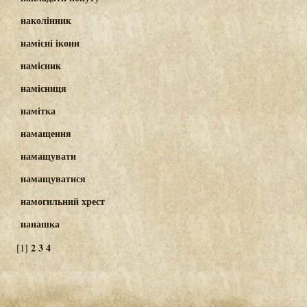
наколінник
намісні ікони
намісник
намісниця
намітка
намащення
намащувати
намащуватися
намогильний хрест
нанашка
2
3
4
[1]