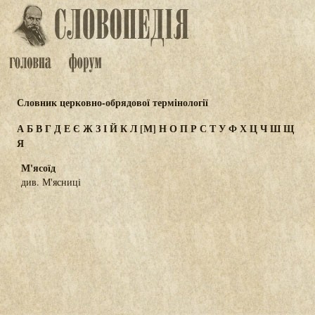
Словник церковно-обрядової термінології
А
Б
В
Г
Д
Е
Є
Ж
З
І
Й
К
Л
[М]
Н
О
П
Р
С
Т
У
Ф
Х
Ц
Ч
Ш
Щ
Я
М'ясоїд
див. М'ясниці