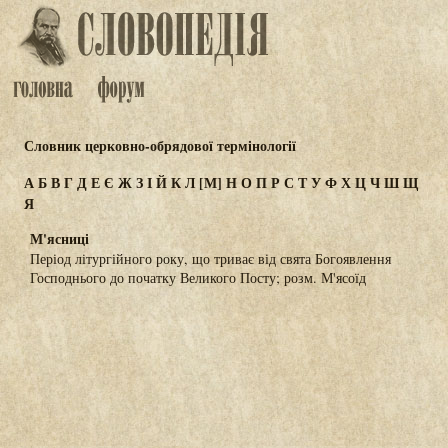
Словник церковно-обрядової термінології
А
Б
В
Г
Д
Е
Є
Ж
З
І
Й
К
Л
[М]
Н
О
П
Р
С
Т
У
Ф
Х
Ц
Ч
Ш
Щ
Я
М'ясниці
Період літургійного року, що триває від свята Богоявлення
Господнього до початку Великого Посту; розм. М'ясоїд