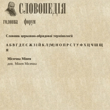
Словник церковно-обрядової термінології
А
Б
В
Г
Д
Е
Є
Ж
З
І
Й
К
Л
[М]
Н
О
П
Р
С
Т
У
Ф
Х
Ц
Ч
Ш
Щ
Я
Місячна Мінея
див. Мінея Місячна