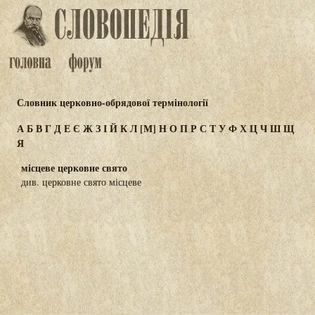
Словник церковно-обрядової термінології
А
Б
В
Г
Д
Е
Є
Ж
З
І
Й
К
Л
[М]
Н
О
П
Р
С
Т
У
Ф
Х
Ц
Ч
Ш
Щ
Я
місцеве церковне свято
див. церковне свято місцеве